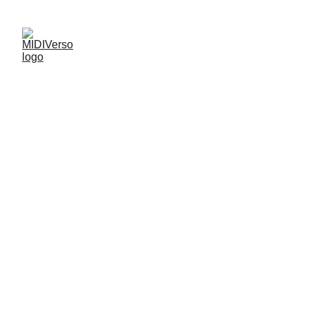
Pianoterapheia II: lanzamiento 7 de marzo
MIDIVerso 
producciones
En nuestro estudio hacemos tus sueños 
realidad, desde la grabación producción 
de productos musicales para anuncios 
publicitarios hasta la grabación y 
tratamiento de instrumentos para 
productos musicales de terceros.