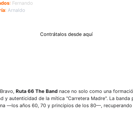
ados
:
 Fernando 
ría
:
Arnaldo
Contrátalos desde aquí
Bravo, 
Ruta 66 The Band
 nace no solo como una formació
rtad y autenticidad de la mítica "Carretera Madre". La band
a —los años 60, 70 y principios de los 80—, recuperando 