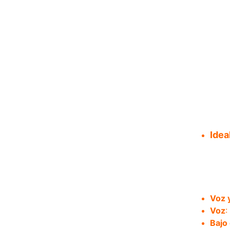
Esti
Inte
En a
Idea
INTRE
Voz y
Voz
:
Bajo 