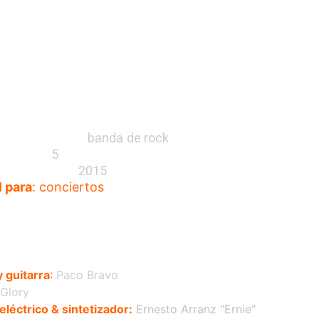
los musicales
: 
banda de rock
grantes
: 
5
ctivo desde
: 
2015
l para
: conciertos
GRANTES
 guitarra
:
 Paco Bravo
 Glory
eléctrico & sintetizador:
Ernesto Arranz "Ernie"