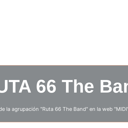
Pianoterapheia II: lanzamiento 7 de marzo
Inicio
MIDIVerso Produccio
UTA 66 The Ba
 de la agrupación "Ruta 66 The Band" en la web "MID